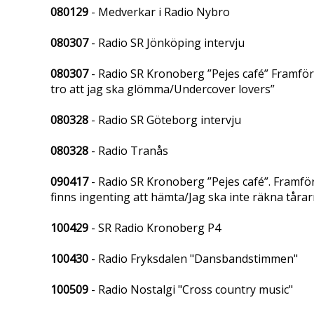
080129
- Medverkar i Radio Nybro
080307
- Radio SR Jönköping intervju
080307
- Radio SR Kronoberg ”Pejes café” Framför 2
tro att jag ska glömma/Undercover lovers”
080328
- Radio SR Göteborg intervju
080328
- Radio Tranås
090417
- Radio SR Kronoberg ”Pejes café”. Framfö
finns ingenting att hämta/Jag ska inte räkna tårar
100429
- SR Radio Kronoberg P4
100430
- Radio Fryksdalen "Dansbandstimmen"
100509
- Radio Nostalgi "Cross country music"