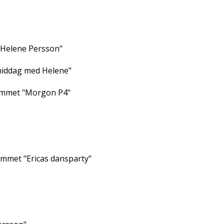
 Helene Persson"
rmiddag med Helene"
rammet "Morgon P4"
ammet "Ericas dansparty"