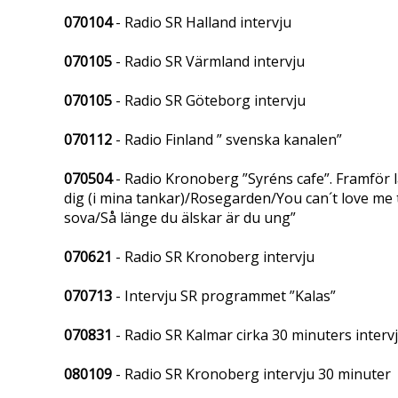
070104
- Radio SR Halland intervju
070105
- Radio SR Värmland intervju
070105
- Radio SR Göteborg intervju
070112
- Radio Finland ” svenska kanalen”
070504
- Radio Kronoberg ”Syréns cafe”. Framför l
dig (i mina tankar)/Rosegarden/You can´t love m
sova/Så länge du älskar är du ung”
070621
- Radio SR Kronoberg intervju
070713
- Intervju SR programmet ”Kalas”
070831
- Radio SR Kalmar cirka 30 minuters interv
080109
- Radio SR Kronoberg intervju 30 minuter