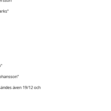
ersson"
arks"
o"
Johansson"
ändes även 19/12 och