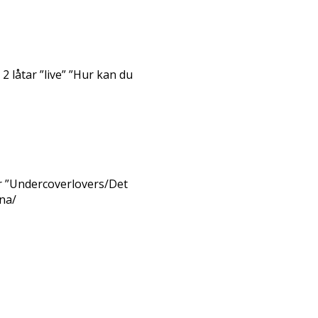
 låtar ”live” ”Hur kan du
r ”Undercoverlovers/Det
na/