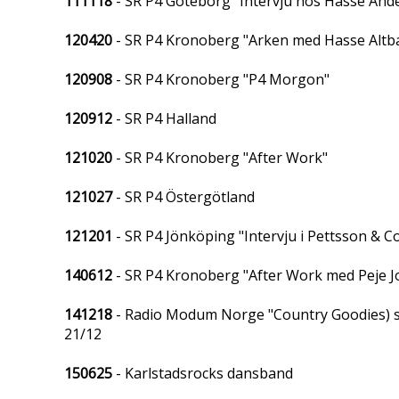
111118
- SR P4 Göteborg "Intervju hos Hasse And
120420
- SR P4 Kronoberg "Arken med Hasse Altb
120908
- SR P4 Kronoberg "P4 Morgon"
120912
- SR P4 Halland
121020
- SR P4 Kronoberg "After Work"
121027
- SR P4 Östergötland
121201
- SR P4 Jönköping "Intervju i Pettsson & C
140612
- SR P4 Kronoberg "After Work med Peje 
141218
- Radio Modum Norge "Country Goodies) s
21/12
150625
- Karlstadsrocks dansband