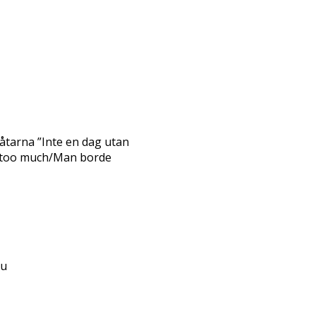
åtarna ”Inte en dag utan
e too much/Man borde
ju