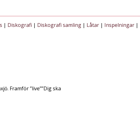
s
|
Diskografi
|
Diskografi samling
|
Låtar
|
Inspelningar
| 
jö. Framför ”live””Dig ska