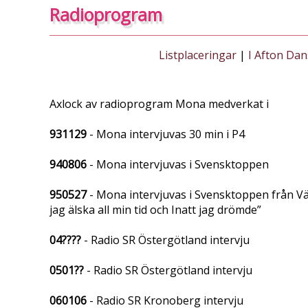
Radioprogram
Listplaceringar
|
I Afton Dan
Axlock av radioprogram Mona medverkat i
931129
- Mona intervjuvas 30 min i P4
940806
- Mona intervjuvas i Svensktoppen
950527
- Mona intervjuvas i Svensktoppen från Väx
jag älska all min tid och Inatt jag drömde”
04????
- Radio SR Östergötland intervju
0501??
- Radio SR Östergötland intervju
060106
- Radio SR Kronoberg intervju