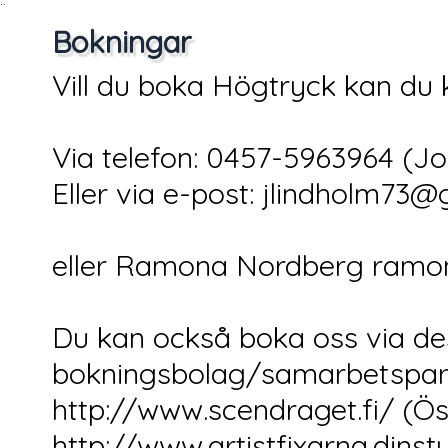
¨
Bokningar
Vill du boka Högtryck kan du k
Via telefon: 0457-5963964 (J
Eller via e-post: jlindholm73
eller Ramona Nordberg ram
Du kan också boka oss via d
bokningsbolag/samarbetspart
http://www.scendraget.fi/ (Öst
http://www.artistfixarna.dinst